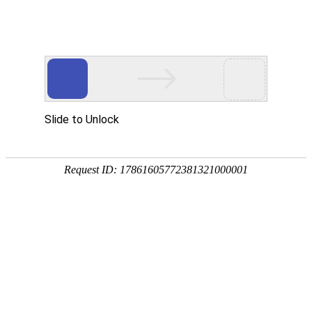
镀锌管
镀锌管
2021-02-21 16:35:02
来源：友发镀锌钢管厂
点击次数：
517
镀锌管
镀锌管
是使熔融金属与铁基体反应而产生合金层，从而使基体
和镀层二者相结合。热镀锌是先将钢管进行酸洗，为了去除钢管表